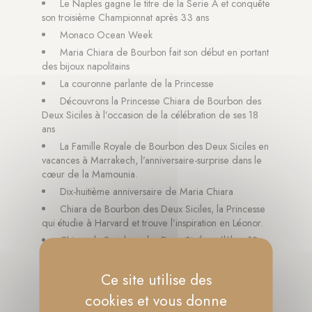
Le Naples gagne le titre de la Serie A et conquête
son troisième Championnat après 33 ans
Monaco Ocean Week
Maria Chiara de Bourbon fait son début en portant
des bijoux napolitains
La couronne parlante de la Princesse
Découvrons la Princesse Chiara de Bourbon des
Deux Siciles à l’occasion de la célébration de ses 18
ans
La Famille Royale de Bourbon des Deux Siciles en
vacances à Marrakech, l’anniversaire-surprise dans le
cœur de la Mamounia.
Dix-huitième anniversaire de Maria Chiara
Chiara de Bourbon des Deux Siciles, la Princesse
qui étudie à Harvard et trouve l’inspiration en Léonor.
Chiara de Bourbon des Deux Siciles célèbre 18
ans : nous avons parlé avec elle de Léonor et de Sofía
et de ce que signifie être une Princesse.
Ce site utilise des
Maria Chiara de Bourbon des Deux Siciles :
cookies et vous donne
« Devenir adulte me donne encore plus de force ».