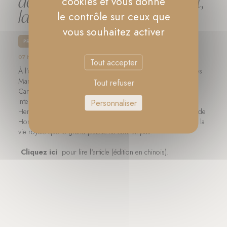
des Deux Siciles: la mode, l’art,
cookies et vous donne
la vie de princesses...
le contrôle sur ceux que
vous souhaitez activer
PRESSE
07 NOVEMBRE 2024
Tout accepter
À l’occasion de la visite à Hong Kong des princesses italiennes
Maria Carolina et Maria Chiara, accompagnées de leur mère
Tout refuser
Camilla, duchesse de Castro, L'OFFICIEL a organisé une
interview spéciale dans le nouveau siège de Christie's, The
Personnaliser
Henderson. Lors de cette rencontre, les princesses ont parlé de
Hong Kong, d’art et de mode, et ont partagé des histoires de la
vie royale que le grand public ne connaît pas.
Cliquez ici
pour lire l'article (édition en chinois).