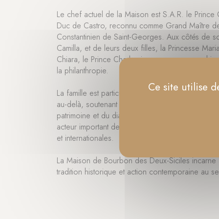
Le chef actuel de la Maison est S.A.R. le Prince
Duc de Castro, reconnu comme Grand Maître de l
Constantinien de Saint-Georges. Aux côtés de so
Camilla, et de leurs deux filles, la Princesse Mari
Chiara, le Prince Charles incarne une monarchie 
la philanthropie.
Ce site utilise
La famille est particulièrement active dans des œuv
au-delà, soutenant des projets dans les domaines
patrimoine et du dialogue interreligieux. L’Ordre C
acteur important de cette mission, œuvrant en part
et internationales.
La Maison de Bourbon des Deux-Siciles incarne au
tradition historique et action contemporaine au 