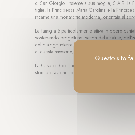
di San Giorgio. Insieme a sua moglie, S.A.R. la P
figlie, la Principessa Maria Carolina e la Principe
incarna una monarchia moderna, orientata al serviz
La famiglia è particolarmente attiva in opere caritat
sostenendo progetti nei settori della salute, dell’i
del dialogo interreligioso. L’Ordine Costantiniano
di questa missione, collaborando con istituzioni lo
Questo sito fa 
La Casa di Borbone delle Due Sicilie incarna oggi 
storica e azione contemporanea al servizio del