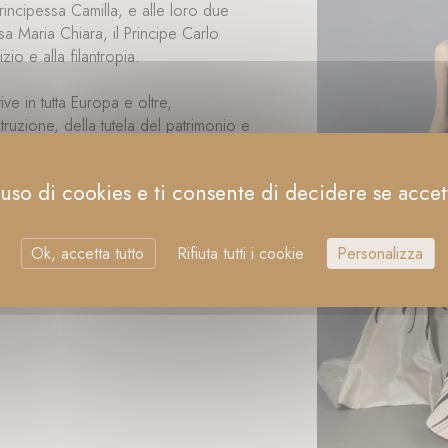
rincipessa Camilla, e alle loro due
ssa Maria Chiara, il Principe Carlo
io e alla filantropia.
ive in tutta Europa e oltre,
struzione, della tutela del patrimonio e
, da essa guidato, è un attore centrale
cali e internazionali.
uso di cookies e ti consente di decidere se accetta
un’eredità vivente, tra tradizione
 bene comune.
Ok, accetta tutto
Rifiuta tutti i cookie
Personalizza