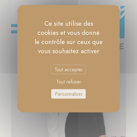
Ce site utilise des
cookies et vous donne
le contrôle sur ceux que
vous souhaitez activer
Tout accepter
Tout refuser
Personnaliser