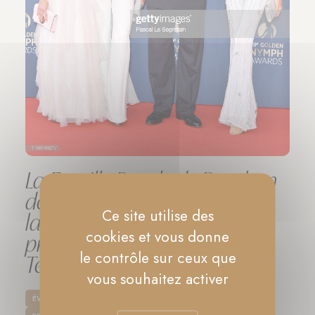
La Famille Royale de Bourbon
des Deux Siciles a participé à
Ce site utilise des
la cérémonie de remise des
cookies et vous donne
prix du 59e Festival de la
le contrôle sur ceux que
Télévision de Monte-Carlo
vous souhaitez activer
ÉVÉNEMENTS
PRINCESSE MARIA CAROLINA