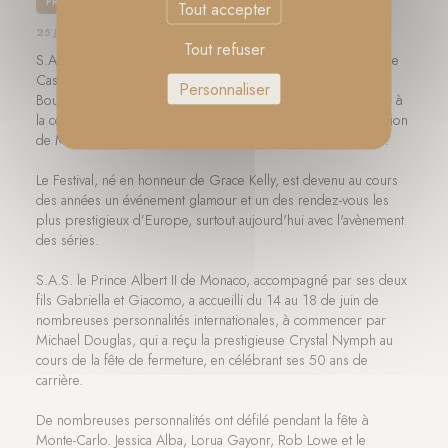
PRINCESSE MARIA CHIARA
Tout accepter
25 JUIN 2019
Tout refuser
S.A.R. le Prince Charles de Bourbon des Deux Siciles, Duc de
Castro et Chef de la Maison Royale et S.A.R. Camilla de
Personnaliser
Bourbon des Deux Siciles, Duchesse de Castro, ont participé à
la cérémonie de remise des prix du 59e Festival de la Télévision
de Monte-Carlo avec les filles Maria Carolina et Maria Chiara.
Le Festival, né en honneur de Grace Kelly, est devenu au cours
des années un événement glamour et un des rendez-vous les
plus prestigieux d’Europe, surtout aujourd'hui avec l'avènement
des séries.
S.A.S. le Prince Albert II de Monaco, accompagné par ses deux
fils Gabriella et Giacomo, a accueilli du 14 au 18 de juin de
nombreuses personnalités internationales, à commencer par
Michael Douglas, qui a reçu la prestigieuse Crystal Nymph au
cours de la fête de fermeture, en célébrant ses 50 ans de
carrière.
De nombreuses personnalités ont défilé pendant la fête à
Monte-Carlo. Jessica Alba, Lorua Gayonr, Rob Lowe et le