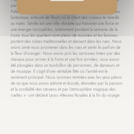
partie la plus profonde de nous-mêmes. Nous avons visité le
Palacio del Callejón del Agua, au centre de la ville. C’est un lieu
fantastique, entouré de fleurs où le chant des oiseaux te réveille
au matin. Séville est une ville vibrante qui transmet une force et
une énergie incroyables, notamment pendant la semaine de la
Foire, tous les quartiers sont pleins de touristes et les femmes
portent des robes traditionnelles et dansent dans les rues. Nous
avons aimé nous promener dans les rues et sentir le parfum de
la fleur d'oranger. Nous avons pris les carrosses tirées par des
chevaux pour arriver à la Foire et une fois arrivées, nous avons
été plongées dans un tourbillon de personnes, de danseurs et
de musique. Il s’agit d’une véritable fête où l’amitié est le
sentiment principal. Nous sommes rentrées avec les yeux pleins
de ce que nous avons admiré et écouté, étonnées par la passion
et la cordialité des citoyens et par l’atmosphère magique des
ruelles » - ont déclaré Leurs Altesses Royales à la fin du voyage.