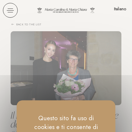
Pannello di gestione dei cookies
Italiano
BACK TO THE LIST
Il ruolo cruciale dei filantropi e
Questo sito fa uso di
dei principali donatori come
cookies e ti consente di